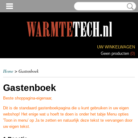
UW WINKELWAGEN
Geen producten
(0)
Home
> Gastenboek
Gastenboek
Beste shoppagina-eigenaar,
Dit is de standaard gastenboekpagina die u kunt gebruiken in uw eigen
webshop! Het enige wat u hoeft te doen is onder het tabje Menu opties
'Toon in menu' op Ja te zetten en natuurlijk deze tekst te vervangen door
uw eigen tekst.