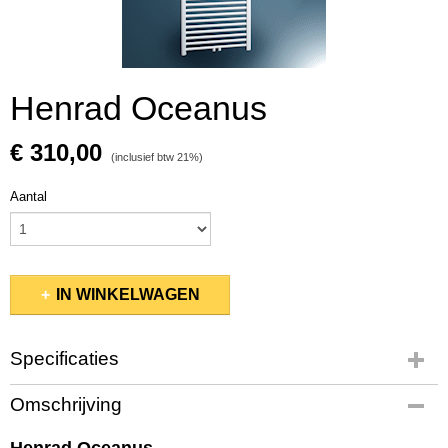
Henrad Oceanus
€ 310,00
(inclusief btw 21%)
Aantal
IN WINKELWAGEN
Specificaties
Afmetingen (l,b,h)
Omschrijving
50 x 8 x 118 cm