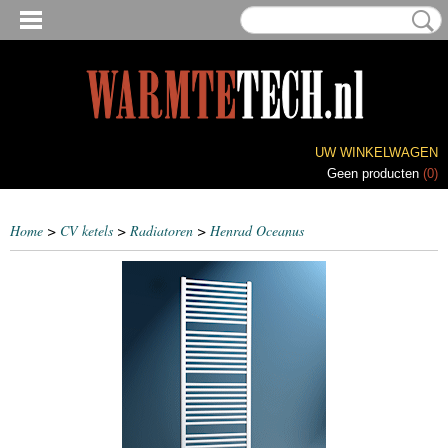
UW WINKELWAGEN
Geen producten
(0)
Home
>
CV ketels
>
Radiatoren
>
Henrad Oceanus