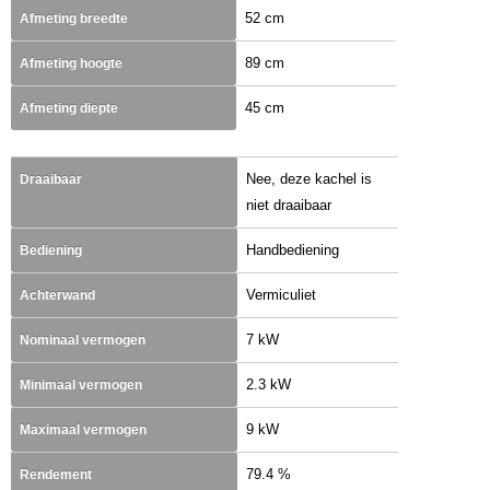
52 cm
Afmeting breedte
89 cm
Afmeting hoogte
45 cm
Afmeting diepte
Nee, deze kachel is
Draaibaar
niet draaibaar
Handbediening
Bediening
Vermiculiet
Achterwand
7 kW
Nominaal vermogen
2.3 kW
Minimaal vermogen
9 kW
Maximaal vermogen
79.4 %
Rendement