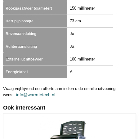
150 millimeter
Rookgasafvoer (diameter)
73 cm
Hart pijp hoogte
Ja
Bovenaansluiting
Ja
Achteraansluiting
100 millimeter
Externe luchttoevoer
A
Energielabel
Vraag vrijblijvend een offerte aan indien u de emaille uitvoering
info@warmtetech.nl
wenst:
Ook interessant