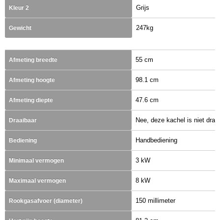
Grijs
Kleur 2
247kg
Gewicht
55 cm
Afmeting breedte
98.1 cm
Afmeting hoogte
47.6 cm
Afmeting diepte
Nee, deze kachel is niet draa
Draaibaar
Handbediening
Bediening
3 kW
Minimaal vermogen
8 kW
Maximaal vermogen
150 millimeter
Rookgasafvoer (diameter)