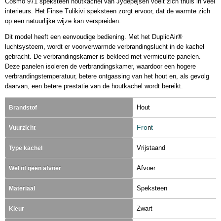
Cosmo 971 speksteen houtkachel van Jydepejsen voelt zich thuis in veel
interieurs. Het Finse Tulikivi speksteen zorgt ervoor, dat de warmte zich
op een natuurlijke wijze kan verspreiden.
Dit model heeft een eenvoudige bediening. Met het DuplicAir®
luchtsysteem, wordt er voorverwarmde verbrandingslucht in de kachel
gebracht. De verbrandingskamer is bekleed met vermiculite panelen.
Deze panelen isoleren de verbrandingskamer, waardoor een hogere
verbrandingstemperatuur, betere ontgassing van het hout en, als gevolg
daarvan, een betere prestatie van de houtkachel wordt bereikt.
Hout
Brandstof
Fro
t
n
Vuurzicht
Vrijstaand
Type kachel
Afvoer
Wel of geen afvoer
Speksteen
Materiaal
Zwart
Kleur