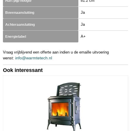
81.2 cm
Hart pijp hoogte
Ja
Bovenaansluiting
Ja
Achteraansluiting
A+
Energielabel
Vraag vrijblijvend een offerte aan indien u de emaille uitvoering
info@warmtetech.nl
wenst:
Ook interessant